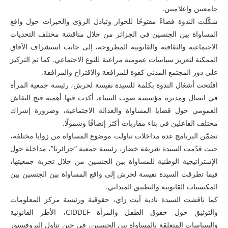
جامعيين وإعلاميين.
شكّلت الندوة فضاءً مفتوحًا للحوار وتبادل الرؤى والخبرات حول واقع
المساواة بين الجنسين في الجزائر من خلال مناقشة مختلف التحديات
الاجتماعية والثقافية والقانونية المطروحة، إلى جانب استشراف الآفاق
الممكنة لتعزيز سياسات عمومية مراعية للنوع الاجتماعي. كما تم التركيز
على دور المجتمع المدني كقوة للمرافعة والاقتراح والمرافقة.
افتُتحت أشغال الندوة بكلمة للسيدة نفيسة لحرش، رئيسة جمعية المرأة
في اتصال ومديرة مؤسسة صوت النساء، أكدت فيها أهمية فتح النقاش
العمومي حول قضايا المساواة والعدالة الاجتماعية، وضرورة إشراك
مختلف الفاعلين في بناء مقاربات أكثر إنصافًا وشمولًا.
تضمّن البرنامج عدة مداخلات تناولت موضوع المساواة من زوايا مختلفة،
حيث قدّمت السيدة شريفة خضار، رئيسة جمعية “جزائرنا”، مداخلة حول
الإستراتيجية الوطنية للمساواة بين الجنسين من خلال تجربة جمعيتها،
فيما تطرقت السيدة نفيسة لحرش إلى واقع المساواة بين الجنسين بين
المكتسبات القانونية والتطبيق الميداني.
كما ناقشت السيدة نادية آيت زاي، حقوقية ورئيسة مركز المعلومات
والتوثيق حول حقوق الطفل والمرأة CIDDEF، الأطر القانونية
والسياسات المتعلقة بالمساواة بين الجنسين، في حين تناول البروفيسور