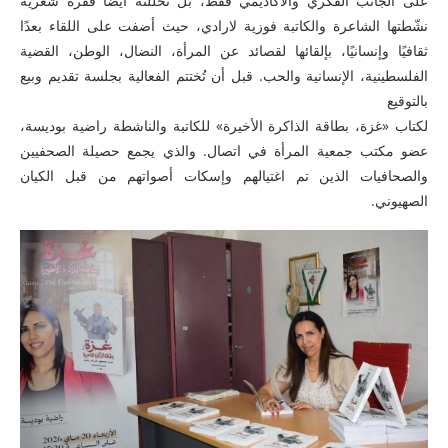
على الجانب الفكري والأكاديمي فقط، بل تخللته أيضًا فقرة شعرية
نشّطتها الشاعرة والكاتبة فوزية لارادي، حيث أضفت على اللقاء بعدًا
ثقافيًا وإنسانيًا، بإلقائها لقصائد عن المرأة، النضال، الوطن، القضية
الفلسطينية، الإنسانية والحب. قبل أن تُختتم الفعالية بجلسة تقديم وبيع
بالتوقيع
لكتاب «غزة، بطاقة الذاكرة الأخيرة» للكاتبة والناشطة راضية بوديسة،
عضو مكتب جمعية المرأة في اتصال. والذي يجمع حصيلة الصحفيين
والصحافيات الذين تم اغتيالهم وإسكات أصواتهم من قبل الكيان
الصهيوني.