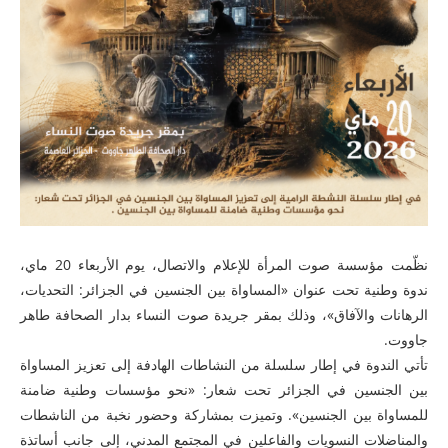
نظّمت مؤسسة صوت المرأة للإعلام والاتصال، يوم الأربعاء 20 ماي،
ندوة وطنية تحت عنوان «المساواة بين الجنسين في الجزائر: التحديات،
الرهانات والآفاق»، وذلك بمقر جريدة صوت النساء بدار الصحافة طاهر
جاووت.
تأتي الندوة في إطار سلسلة من النشاطات الهادفة إلى تعزيز المساواة
بين الجنسين في الجزائر تحت شعار: «نحو مؤسسات وطنية ضامنة
للمساواة بين الجنسين». وتميزت بمشاركة وحضور نخبة من الناشطات
والمناضلات النسويات والفاعلين في المجتمع المدني، إلى جانب أساتذة