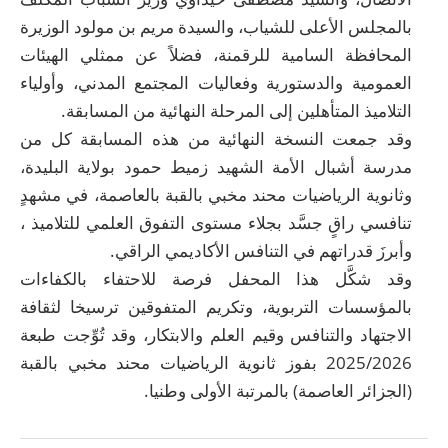
بالمجلس الأعلى للشياب، والسيدة مريم بن مولود الوزيرة
المحافظة السامية للرقمنة، فضلاً عن ممثلي الهيئات
العمومية والدستورية وفعاليات المجتمع المدني، وأولياء
التلاميذ المتأهلين إلى المرحلة النهائية من المسابقة.
وقد جمعت النسخة النهائية من هذه المسابقة كل من
مدرسة أشبال الأمة الشهيد زميط حمود بولاية البليدة،
وثانوية الرياضيات محند مخبي بالقبة بالعاصمة، في مشهدٍ
تنافسي راقٍ جسَّد بجلاء مستوى التفوق العلمي للتلاميذ ،
وأبرزَ قدراتهم في التنافس الأكاديمي الراقي.
وقد شكَّل هذا المحفل فرصة للاحتفاء بالكفاءات
بالمؤسسات التربوية، وتكريم المتفوقين ترسيخا لثقافة
الاجتهاد والتنافس وقيم العلم والابتكار، وقد تُوِّجت طبعة
2025/2026 بفوز ثانوية الرياضيات محند مخبي بالقبة
(الجزائر العاصمة) بالمرتبة الأولى وطنيا.