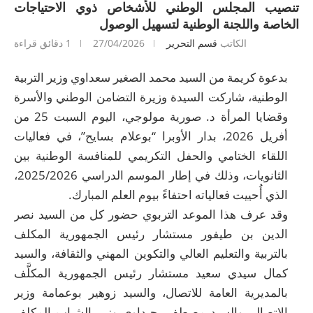
تنصيب المجلس الوطني للأشخاص ذوي الاحتياجات
الخاصة واللجنة الوطنية لتسهيل الوصول
الكاتب
قسم التحرير
27/04/2026
1 دقائق قراءة
بدعوة كريمة من السيد محمد الصغير سعداوي وزير التربية
الوطنية، شاركت السيدة وزيرة التضامن الوطني والأسرة
وقضايا المرأة د. صورية مولوجي، اليوم السبت 25 من
أفريل 2026، بدار الأوبرا “بوعلام بسايح”، في فعاليات
اللقاء الختامي والحفل التكريمي للمنافسة الوطنية بين
الثانويات، وذلك في إطار الموسم الدراسي 2025/2026،
الذي أُحييت فعالياته احتفاءً بيوم العلم المبارك.
وقد عرف هذا الموعد التربوي حضور كل من السيد نصر
الدين بن طيفور مستشار رئيس الجمهورية المكلف
بالتربية والتعليم العالي والتكوين المهني والثقافة، والسيد
كمال سيدي سعيد مستشار رئيس الجمهورية المكلَّف
بالمديرية العامة للاتصال، والسيد زوهير بوعمامة وزير
الاتصال، والسيد مصطفى حيداوي وزير الشباب المكلف