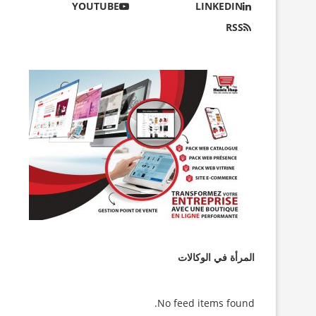
YOUTUBE
LINKEDIN
امن تنظم قوافل تضامنية لفائدة
حصيلة تدخلات الخلايا الجوارية للتضامن
متضررة...
لفائدة المتضررين من...
RSS
29/07/2026
2
المرأة في الوكالات
No feed items found.