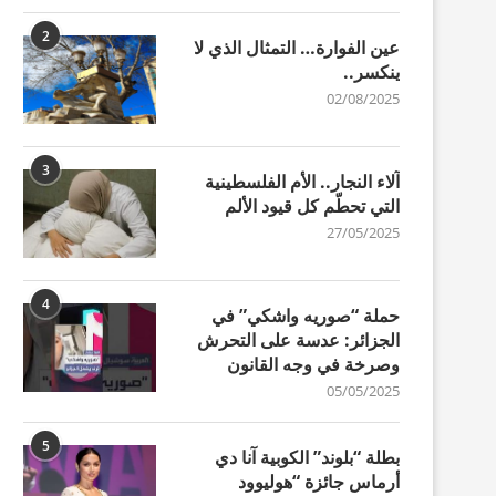
2
عين الفوارة… التمثال الذي لا
ينكسر..
02/08/2025
3
آلاء النجار.. الأم الفلسطينية
التي تحطّم كل قيود الألم
27/05/2025
4
حملة “صوريه واشكي” في
الجزائر: عدسة على التحرش
وصرخة في وجه القانون
05/05/2025
5
بطلة “بلوند” الكوبية آنا دي
أرماس جائزة “هوليوود