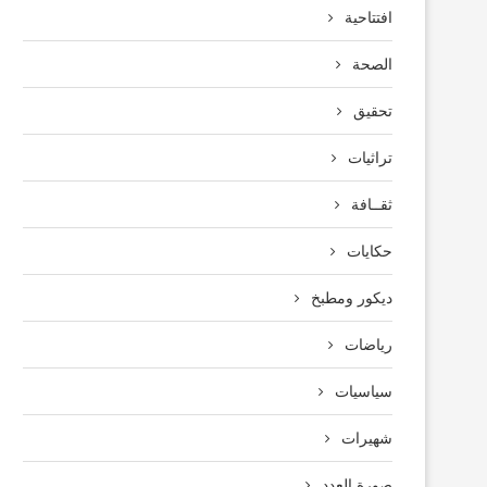
افتتاحية
الصحة
تحقيق
تراثيات
ثقــافة
حكايات
ديكور ومطبخ
رياضات
سياسيات
شهيرات
صورة العدد