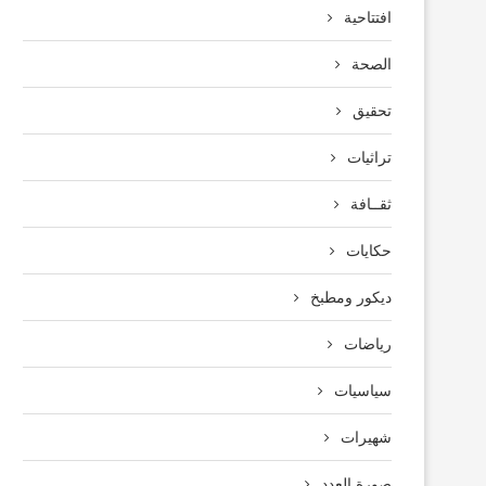
افتتاحية
الصحة
تحقيق
تراثيات
ثقــافة
حكايات
ديكور ومطبخ
رياضات
سياسيات
شهيرات
صورة العدد