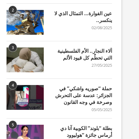
2
عين الفوارة… التمثال الذي لا
ينكسر..
02/08/2025
3
آلاء النجار.. الأم الفلسطينية
التي تحطّم كل قيود الألم
27/05/2025
4
حملة “صوريه واشكي” في
الجزائر: عدسة على التحرش
وصرخة في وجه القانون
05/05/2025
5
بطلة “بلوند” الكوبية آنا دي
أرماس جائزة “هوليوود