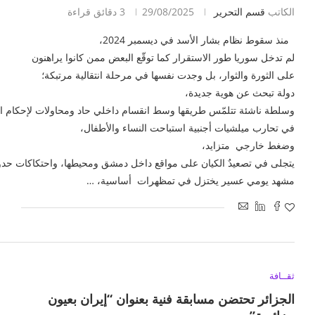
الكاتب
قسم التحرير
29/08/2025
3 دقائق قراءة
منذ سقوط نظام بشار الأسد في ديسمبر 2024،
لم تدخل سوريا طور الاستقرار كما توقّع البعض ممن كانوا يراهنون
على الثورة والثوار، بل وجدت نفسها في مرحلة انتقالية مرتبكة؛
دولة تبحث عن هوية جديدة،
وسلطة ناشئة تتلمّس طريقها وسط انقسام داخلي حاد ومحاولات لإحكام ال
في تحارب ميلشيات أجنبية استباحت النساء والأطفال،
وضغط خارجي متزايد،
يتجلى في تصعيدٌ الكيان على مواقع داخل دمشق ومحيطها، واحتكاكات حدودية 
مشهد يومي عسير يختزل في تمظهرات أساسية، …
ثقــافة
الجزائر تحتضن مسابقة فنية بعنوان “إيران بعيون