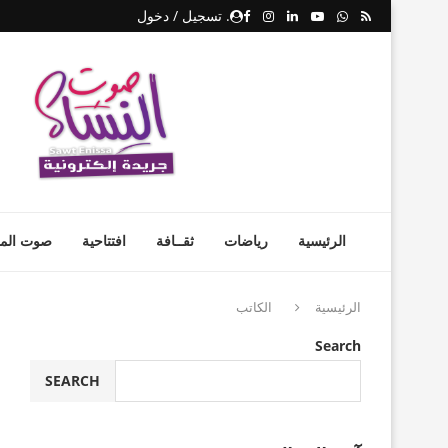
. تسجيل / دخول
الرئيسية
رياضات
ثقــافة
افتتاحية
صوت المر
الرئيسية
الكاتب
Search
SEARCH