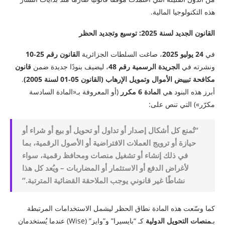
هذه التكنولوجيا المالية.
القانون الجديد لسنة 2025: توسيع وتجديد الحظر
في
24 يوليو 2025
، صاغت السلطات الجزائرية
القانون رقم 25‑10
ونشرته في
الجريدة الرسمية رقم 48
، ليضيف بنودًا جديدة ضمن
قانون
مكافحة تبييض الأموال وتمويل الإرهاب (القانون 05‑01 لسنة 2005)
.
أبرز هذه البنود هي
المادة 6 مكرر
(أو المعروفة بـ«المادة السادسة
مكرّر») التي تنص على:
“تُمنع كل أشكال إصدار أو تداول أو تحويل أو بيع أو شراء أو
حيازة أو ترويج العملات الافتراضية أو الأصول الرقمية، بما
في ذلك إنشاء أو تشغيل منصات ومحافظ رقمية، سواء
لأغراض الدفع أو الاستثمار أو المضاربات – ويُعد كل هذا
نشاطًا غير قانوني يوجب الملاحقة القضائية المترتبة.”
كما وسّعت هذه المادة نطاق الحظر ليشمل الاستخدامات المرتبطة
بـ
منصات التحويل الدولية
كـ “بايسيرا” و”وايز” (Wise) عندما يُستخدمان