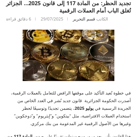
تجديد الحظر: من المادة 117 إلى قانون 2025… الجزائر
تُغلق الباب أمام العملات الرقمية
الكاتب
قسم التحرير
29/07/2025
6 دقائق قراءة
في خطوة تُعيد التأكيد على موقفها الرافض للتعامل بالعملات الرقمية،
أصدرت الحكومة الجزائرية قانون جديد نُشر في العدد الخاص من
الجريدة الرسمية في
يوليو 2025
، يتضمن تجديدًا وتوسيعًا لحظر
استخدام العملات الافتراضية، مثل “بيتكوين” و”إيثريوم” و”دوجكوين”
وغيرها من الأصول الرقمية غير المدعومة من بنك مركزي.
هذا القانون يأتي بعد مرور سبع سنوات تقريبًا على صدور
المادة 117 من