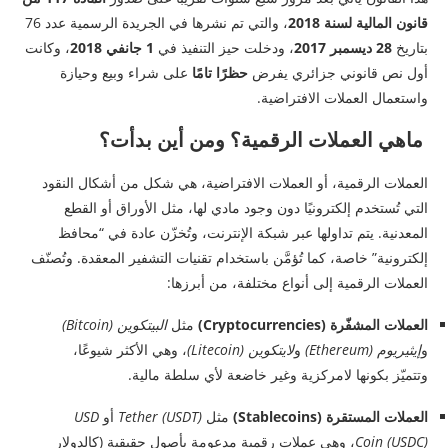
قانون المالية لسنة 2018
، والتي تم نشرها في الجريدة الرسمية عدد 76
بتاريخ
28 ديسمبر 2017
، ودخلت حيز التنفيذ في
1 جانفي 2018
، وكانت
أول نص قانوني جزائري يفرض
حظرًا تامًا
على شراء وبيع وحيازة
واستعمال العملات الافتراضية.
ماهي العملات الرقمية؟ ومن أين بدأت؟
العملات الرقمية، أو العملات الافتراضية، هي شكل من أشكال النقود
التي تُستخدم إلكترونيًا دون وجود مادي لها، مثل الأوراق أو القطع
المعدنية. يتم تداولها عبر شبكة الإنترنت، وتُخزّن عادة في “محافظ
إلكترونية” خاصة، كما تُؤمَّن باستخدام تقنيات التشفير المعقدة. وتُصنّف
العملات الرقمية إلى أنواع مختلفة، من أبرزها:
العملات المشفّرة (Cryptocurrencies)
مثل
البيتكوين (Bitcoin)
و
إيثيريوم (Ethereum)
و
لايتكوين (Litecoin)
، وهي الأكثر شيوعًا،
وتتميّز بكونها لامركزية وغير خاضعة لأي سلطة مالية.
العملات المستقرة (Stablecoins)
مثل
Tether (USDT)
أو
USD
Coin (USDC)
، وهي عملات رقمية مدعومة بأصول حقيقية (كالدولار