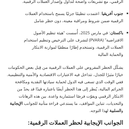
الرقمي، مع تشريعات واضحة لتداول وإصدار العملات الرقمية.
جنوب أفريقيا
: اعتمدت تنظيمًا جزئيًا يسمح باستخدام العملات
الرقمية ضمن شروط ومراقبة معينة، دون حظر شامل
باكستان
: في مارس 2025، أُسست “هيئة تنظيم الأصول
الافتراضية” (PVARA) لتشرف على الترخيص وتنظيم استخدام
العملات الرقمية، وتستخدم إطارًا منطقيًا لموازنة الابتكار
والحماية المالية
يشكّل الحظر المفروض على العملات الرقمية من قِبل بعض الحكومات
خيارًا مثيرًا للجدل، تتداخل فيه الاعتبارات الاقتصادية والأمنية والتنظيمية.
ففي الوقت الذي تسعى فيه الدول لحماية سيادتها النقدية ومكافحة
الجرائم المالية، يُنظر إلى هذا الحظر أيضًا باعتباره قيدًا قد يحدّ من
الابتكار الرقمي ويفوّت فرصًا استثمارية واعدة. بين هذه الرهانات
والتحديات، تتباين المواقف، ما يستدعي قراءة متأنية للجوانب
الإيجابية
و
السلبية
لهذا التوجه.
الجوانب الإيجابية لحظر العملات الرقمية: