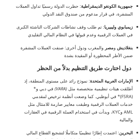
جمهورية الكونغو الديمقراطية
: حظرت الدولة رسميًا تداول العملات
المشفرة، في قرار مدعوم من صندوق النقد الدولي
زيمبابوي وليبيريا
: تم طلب وقف نشاطات الشركات الناشئة الكبرى
في العملات الرقمية وعدم قبولها في النظام المالي التقليدي
بنغلاديش
و
مصر
والمغرب ودول أخرى: صنفت العملات المشفرة
ضمن الأطر المحظورة أو المقيدة بشدة
دول اختارت طريق التنظيم بدلاً من الحظر
الإمارات العربية المتحدة
: نموذج رائد على مستوى المنطقة، إذ
أطلقت هيئات تنظيمية متخصصة مثل
(VARA)
في دبي و*
(FSRA)* في أبوظبي. كما وضعت أنظمة ترخيص لمقدمي
خدمات العملات الرقمية وطبقت معايير صارمة للامتثال مثل
AML وKYC، وبدأت في استخدام العملة الرقمية في العقارات
والمالية
البحرين
: اعتمدت إطارًا تنظيميًا متكاملًا لتشجيع القطاع المالي