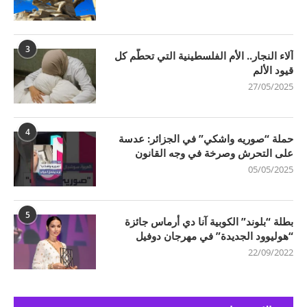
3
آلاء النجار.. الأم الفلسطينية التي تحطّم كل
قيود الألم
27/05/2025
4
حملة “صوريه واشكي” في الجزائر: عدسة
على التحرش وصرخة في وجه القانون
05/05/2025
5
بطلة “بلوند” الكوبية آنا دي أرماس جائزة
“هوليوود الجديدة” في مهرجان دوفيل
22/09/2022