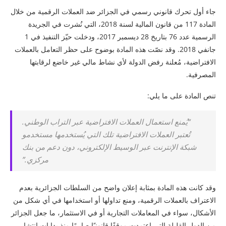
جاء أول تحرك قانوني رسمي في الجزائر ضد العملات الرقمية من خلال
المادة 117 من قانون المالية لسنة 2018، التي نُشرت في الجريدة
الرسمية عدد 76 بتاريخ 28 ديسمبر 2017، ودخلت حيّز التنفيذ في 1
جانفي 2018. وقد نصّت هذه المادة بوضوح على حظر التعامل بالعملات
الافتراضية، مُعلنة رفض الدولة لأي نشاط مالي غير خاضع لرقابتها
المصرفية.
تنص المادة على ما يلي:
“يُمنع استعمال العملات الافتراضية عبر التراب الوطني.
تُعتبر العملات الافتراضية تلك التي يُستخدمها مستخدمو
شبكة الإنترنت عبر الوسيط الإلكتروني، دون دعم من بنك
مركزي.”
وقد كانت هذه المادة بمثابة إعلان واضح من السلطات الجزائرية بعدم
الاعتراف بالعملات الرقمية، ومنع تداولها أو استخدامها في أي شكل من
الأشكال، سواء في المعاملات التجارية أو في الاستثمار، ما جعل الجزائر
من الدول القليلة التي اعتمدت موقفًا قانونيًا صارمًا منذ بدايات انتشار