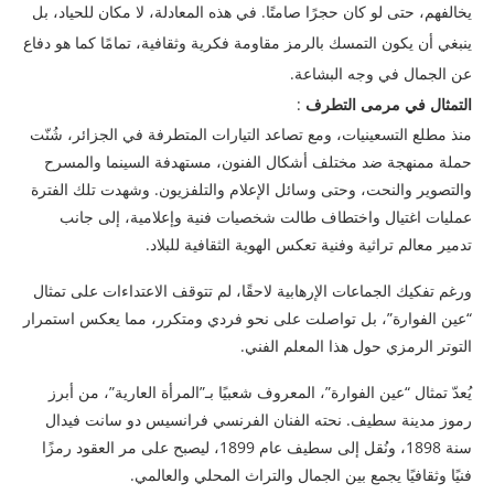
يخالفهم، حتى لو كان حجرًا صامتًا. في هذه المعادلة، لا مكان للحياد، بل
ينبغي أن يكون التمسك بالرمز مقاومة فكرية وثقافية، تمامًا كما هو دفاع
عن الجمال في وجه البشاعة.
التمثال في مرمى التطرف
:
منذ مطلع التسعينيات، ومع تصاعد التيارات المتطرفة في الجزائر، شُنّت
حملة ممنهجة ضد مختلف أشكال الفنون، مستهدفة السينما والمسرح
والتصوير والنحت، وحتى وسائل الإعلام والتلفزيون. وشهدت تلك الفترة
عمليات اغتيال واختطاف طالت شخصيات فنية وإعلامية، إلى جانب
تدمير معالم تراثية وفنية تعكس الهوية الثقافية للبلاد.
ورغم تفكيك الجماعات الإرهابية لاحقًا، لم تتوقف الاعتداءات على تمثال
“عين الفوارة”، بل تواصلت على نحو فردي ومتكرر، مما يعكس استمرار
التوتر الرمزي حول هذا المعلم الفني.
يُعدّ تمثال “عين الفوارة”، المعروف شعبيًا بـ”المرأة العارية”، من أبرز
رموز مدينة سطيف. نحته الفنان الفرنسي فرانسيس دو سانت فيدال
سنة 1898، ونُقل إلى سطيف عام 1899، ليصبح على مر العقود رمزًا
فنيًا وثقافيًا يجمع بين الجمال والتراث المحلي والعالمي.