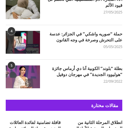
قيود الألم
27/05/2025
4
حملة “صوريه واشكي” في الجزائر: عدسة
على التحرش وصرخة في وجه القانون
05/05/2025
5
بطلة “بلوند” الكوبية آنا دي أرماس جائزة
“هوليوود الجديدة” في مهرجان دوفيل
22/09/2022
مقالات مختارة
انطلاق المرحلة الثانية من
قافلة تضامنية لفائدة العائلات