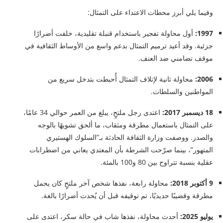
وفيما يلي أبرز محطات الاعتداء على التمثال:
1997:
أول محاولة تفجير باستخدام قنبلة تقليدية، خلفت أضرارًا
جزئية. وقد أعيد ترميم التمثال بدعم واسع من الأوساط الثقافية في
موقف تضامني ضد العنف.
2006:
محاولة ثانية لإتلاف التمثال أُحبطت بتدخل سريع من
المواطنين والسلطات.
18 ديسمبر 2017:
اعتدى رجل ملتحٍ، يبلغ من العمر حوالي 34 عامًا،
على التمثال باستعمال مطرقة ومثقاب، ما ألحق تشويهًا بالوجه
والصدر. ووصفت وزارة الثقافة الحادثة بـ”السلوك الهستيري
المتهور”، بينما صرّحت الشرطة بأن المعتدي يعاني من اضطرابات
عقلية بنسبة تتراوح بين 80 و100 بالمئة.
9 أكتوبر 2018:
محاولة رابعة، نفذها شخص آخر ملتحٍ كان يحمل
مطرقة وقضيبًا حديديًا، تم توقيفه قبل أن يُحدث أضرارًا بالغة.
يوليو 2025:
أحدث محاولة، نفذها شاب في حالة سكر، اعتدى على