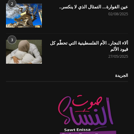
2
عين الفوارة… التمثال الذي لا ينكسر..
02/08/2025
3
آلاء النجار.. الأم الفلسطينية التي تحطّم كل
قيود الألم
27/05/2025
الجريدة