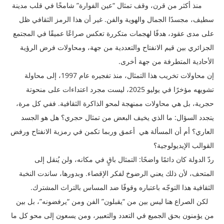
منذ أكثر من قرن، وقف تمثال “عين الفوارة” شامخًا في قلب مدينة
سطيف، مجسدًا الجمال والهوية والفن. غير أن هذا الرمز الثقافي ظل
على مدى عقود، هدفًا لهجمات متكررة تعكس صراعًا عميقًا في المجتمع
الجزائري بين قيم الانفتاح والتعددية من جهة، ومحاولات فرض الرؤية
الأحادية المتطرفة من جهة أخرى.
إن محاولات تخريب هذا التمثال، منذ تفجيره عام 1997، إلى محاولة
تشويهه مؤخرًا في يوليو 2025، ليست مجرد اعتداءات على منحوتة
حجرية، بل هي محاولات ممنهجة لمحو الذاكرة الثقافية. ففي كل مرة،
يتجدد السؤال: ما الذي يخيف البعض من تمثال حجري؟ هل هو الجسد
العاري؟ أم أن المسألة هي أعمق وربما تكمن في رمزية الانفتاح ورفض
القوالب الإيديولوجية؟
ردّ الدولة كان دائمًا واضحًا: التمثال باقٍ في مكانه، ولن يُنقل إلى
المتحف، لأن ذلك يعني الرضوخ لفكر الإقصاء. وبدورها، ساندت النخبة
الثقافية هذا التوجّه باعتباره وقوفًا ضد المساس بالتراث المشترك.
لكن الصراع هنا ليس بين من “يقبلون” الفن ومن “يرفضونه”، بل بين
من يؤمنون بحق الجميع في التعدد والتعبير، ومن يسعون إلى محو كل ما