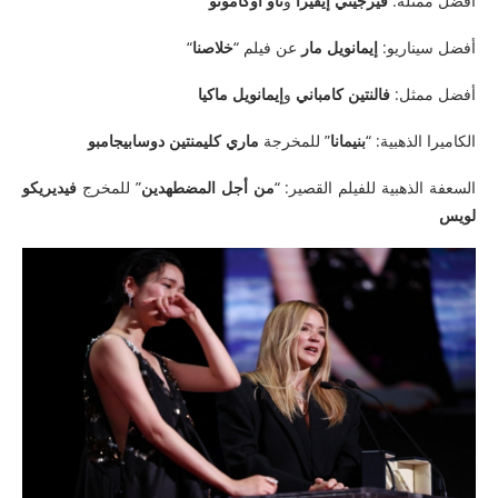
أفضل ممثلة:
فيرجيني إيفيرا
و
تاو أوكاموتو
أفضل سيناريو:
إيمانويل مار
عن فيلم “
خلاصنا
“
أفضل ممثل:
فالنتين كامباني
و
إيمانويل ماكيا
الكاميرا الذهبية: “
بنيمانا
” للمخرجة
ماري كليمنتين دوسابيجامبو
السعفة الذهبية للفيلم القصير: “
من أجل المضطهدين
” للمخرج
فيديريكو
لويس