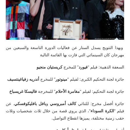
وبهذا التتويج يسدل الستار عن فعاليات الدورة التاسعة والسبعين من
مهرجان كان السينمائي التي فازت بها القائمة التالية
السعفة الذهبية: فيلم “
فيورد
” للمخرج
كريستيان منجيو
جائزة لجنة التحكيم الكبرى: لفيلم “
مينوتور
” للمخرج
أندريه زفياغينتسيف
جائزة لجنة التحكيم: لفيلم “
مغامرة الأحلام
” للمخرجة
فاليسكا غريسباخ
جائزة أفضل مخرج: للثنائي
كالف أمبروسي
و
بافل بافليكوفسكي
. عن
فيلم “
الكرة السوداء
“، الذي يروي قصة من خلال ثلاث شخصيات وثلاث
حقب زمنية مختلفة، يميزها انقطاع التواصل.