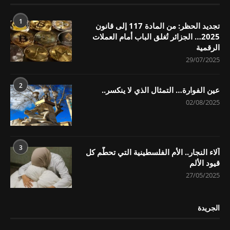
1
تجديد الحظر: من المادة 117 إلى قانون
2025… الجزائر تُغلق الباب أمام العملات
الرقمية
29/07/2025
2
عين الفوارة… التمثال الذي لا ينكسر..
02/08/2025
3
آلاء النجار.. الأم الفلسطينية التي تحطّم كل
قيود الألم
27/05/2025
الجريدة