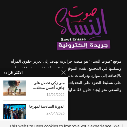
موقع “صوت النساء” هو منصة جزائرية تهدف إلى تعزيز حقوق المرأة
وتمكينها في المجتمع. يقدم الموقع مقالات وأخبارًا حول قضايا المرأة،
الاكثر قراءة
بالإضافة إلى موارد ودراسات تدعم المساواة بين الجنسين. كما يعمل
على تسليط الضوء على التحديات التي تواجهها النساء في الجزائر
منى زكي تحصل على
جائزة أحسن ممثلة...
والسعي نحو إيجاد حلول فعّالة لها.
12/05/2025
الدورة السادسة لمهرجان عنابة للفيلم المتوسطي من 24 إلى 
27/04/2026
This website uses cookies to improve your experience. We'll