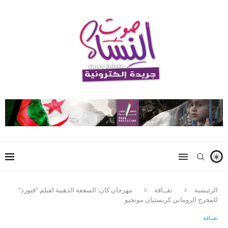
الرئيسية
ثقــافة
مهرجان كان: السعفة الذهبية لفيلم “فيورد”
للمخرج الروماني كريستيان مونجيو
ثقــافة