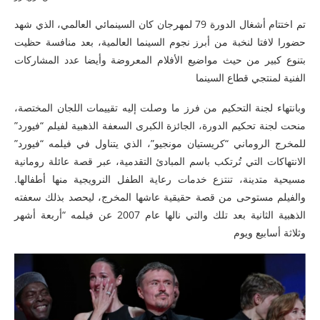
تم اختتام أشغال الدورة 79 لمهرجان كان السينمائي العالمي، الذي شهد
حضورا لافتا لنخبة من أبرز نجوم السينما العالمية، بعد منافسة حظيت
بتنوع كبير من حيث مواضيع الأفلام المعروضة وأيضا عدد المشاركات
الفنية لمنتجي قطاع السينما
وبانتهاء لجنة التحكيم من فرز ما وصلت إليه تقييمات اللجان المختصة،
منحت لجنة تحكيم الدورة، الجائزة الكبرى السعفة الذهبية لفيلم “فيورد”
للمخرج الروماني “كريستيان مونجيو”، الذي يتناول في فيلمه “فيورد”
الانتهاكات التي تُرتكب باسم المبادئ التقدمية، عبر قصة عائلة رومانية
مسيحية متدينة، تنتزع خدمات رعاية الطفل النرويجية منها أطفالها.
والفيلم مستوحى من قصة حقيقية عاشها المخرج، ليحصد بذلك سعفته
الذهبية الثانية بعد تلك والتي نالها عام 2007 عن فيلمه “أربعة أشهر
وثلاثة أسابيع ويوم