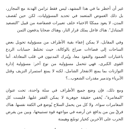
غير أن أخطر ما في هذا المشهد، ليس فقط تزامن الهدنة مع المجازر،
بل ذلك الغموض المتعمد في تحديد المسؤوليات، لكن حين تُقصف
المدن، لا يعود ممكنًا الاختباء خلف تعبيرات فضفاضة من قبيل “التصعيد
المتبادل”. هناك فاعل يملك قرار النار، وهناك ضحايا يدفعون الثمن
وفي المقابل، لا يمكن إعفاء بقية الأطراف من مسؤولية تحويل بعض
الساحات إلى فضاءات صراع بالوكالة، حيث تختلط حسابات الردع
باعتبارات الصمود والنفوذ معا، ويُترك المدنيون في قلب المعادلة. أما
القوى الكبرى، فهي تتحمل مسؤولية من نوع آخر: مسؤولية إدارة
التوازنات بما يمنع الانفجار الشامل، لكنه لا يمنع استمرار النزيف وقتل
الأبرياء وتدمير مقدرات الشعوب…؟
ومع ذلك، فإن وضع جميع الأطراف في سلة واحدة، تحت عنوان
“المغامرة”، يُخفي حقيقة جوهرية لا يمكن القفز عليها. فليست كل
المغامرات سواء، ولا كل من يحمل السلاح يُوضع في الكفة نفسها. هناك
فرقٌ بين من يدافع عن أرضه في مواجهة قوة تستبيحها، وبين من يفرض
الحرب على الآخرين كخيار توسّع وهيمنة