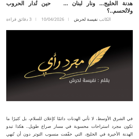
هدنة الخليج… ونار لبنان … حين تُدار الحروب
ولاتُحسم..؟
الكاتب
نفيسة لحرش
10/04/2026
3 دقائق قراءة
في الشرق الأوسط، لا تأتي الهدنات دائمًا كإعلان للسلام، بل كثيرًا ما
تكون مجرد استراحات محسوبة في مسار صراع طويل.. هكذا تبدو
الهدنة الأخيرة في الخليج، التي خفّفت منسوب التوتر دون أن تُنهي