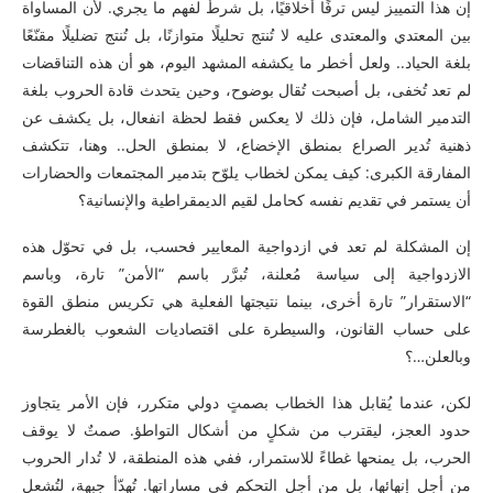
إن هذا التمييز ليس ترفًا أخلاقيًا، بل شرطٌ لفهم ما يجري. لأن المساواة
بين المعتدي والمعتدى عليه لا تُنتج تحليلًا متوازنًا، بل تُنتج تضليلًا مقنّعًا
بلغة الحياد.. ولعل أخطر ما يكشفه المشهد اليوم، هو أن هذه التناقضات
لم تعد تُخفى، بل أصبحت تُقال بوضوح، وحين يتحدث قادة الحروب بلغة
التدمير الشامل، فإن ذلك لا يعكس فقط لحظة انفعال، بل يكشف عن
ذهنية تُدير الصراع بمنطق الإخضاع، لا بمنطق الحل.. وهنا، تتكشف
المفارقة الكبرى: كيف يمكن لخطاب يلوّح بتدمير المجتمعات والحضارات
أن يستمر في تقديم نفسه كحامل لقيم الديمقراطية والإنسانية؟
إن المشكلة لم تعد في ازدواجية المعايير فحسب، بل في تحوّل هذه
الازدواجية إلى سياسة مُعلنة، تُبرَّر باسم “الأمن” تارة، وباسم
“الاستقرار” تارة أخرى، بينما نتيجتها الفعلية هي تكريس منطق القوة
على حساب القانون، والسيطرة على اقتصاديات الشعوب بالغطرسة
وبالعلن…؟
لكن، عندما يُقابل هذا الخطاب بصمتٍ دولي متكرر، فإن الأمر يتجاوز
حدود العجز، ليقترب من شكلٍ من أشكال التواطؤ. صمتٌ لا يوقف
الحرب، بل يمنحها غطاءً للاستمرار، ففي هذه المنطقة، لا تُدار الحروب
من أجل إنهائها، بل من أجل التحكم في مساراتها. تُهدّأ جبهة، لتُشعل