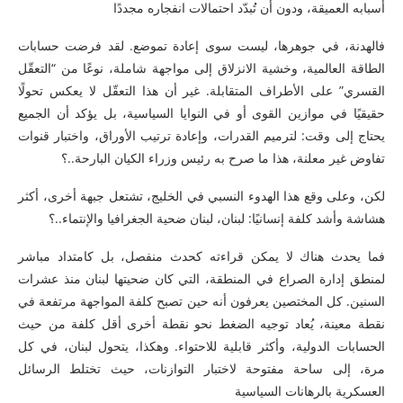
أسبابه العميقة، ودون أن تُبدّد احتمالات انفجاره مجددًا
فالهدنة، في جوهرها، ليست سوى إعادة تموضع. لقد فرضت حسابات
الطاقة العالمية، وخشية الانزلاق إلى مواجهة شاملة، نوعًا من “التعقّل
القسري” على الأطراف المتقابلة. غير أن هذا التعقّل لا يعكس تحولًا
حقيقيًا في موازين القوى أو في النوايا السياسية، بل يؤكد أن الجميع
يحتاج إلى وقت: لترميم القدرات، وإعادة ترتيب الأوراق، واختبار قنوات
تفاوض غير معلنة، هذا ما صرح به رئيس وزراء الكيان البارحة..؟
لكن، وعلى وقع هذا الهدوء النسبي في الخليج، تشتعل جبهة أخرى، أكثر
هشاشة وأشد كلفة إنسانيًا: لبنان، لبنان ضحية الجغرافيا والإنتماء..؟
فما يحدث هناك لا يمكن قراءته كحدث منفصل، بل كامتداد مباشر
لمنطق إدارة الصراع في المنطقة، التي كان ضحيتها لبنان منذ عشرات
السنين. كل المختصين يعرفون أنه حين تصبح كلفة المواجهة مرتفعة في
نقطة معينة، يُعاد توجيه الضغط نحو نقطة أخرى أقل كلفة من حيث
الحسابات الدولية، وأكثر قابلية للاحتواء. وهكذا، يتحول لبنان، في كل
مرة، إلى ساحة مفتوحة لاختبار التوازنات، حيث تختلط الرسائل
العسكرية بالرهانات السياسية