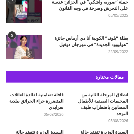
حملة “صوريه واشكي” في الجزائر: عدسة
على التحرش وصرخة في وجه القانون
05/05/2025
5
بطلة “بلوند” الكوبية آنا دي أرماس جائزة
“هوليوود الجديدة” في مهرجان دوفيل
22/09/2022
مقالات مختارة
انطلاق المرحلة الثانية من
قافلة تضامنية لفائدة العائلات
المخيمات الصيفية للأطفال
المتضررة جراء الحرائق ببلدية
المصابين باضطراب طيف
سرايدي
التوحد
06/08/2026
05/08/2026
السيدة الوزيرة تتفقد حالة
السيدة الوزيرة تتفقد حالة