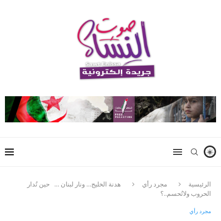
الرئيسية
مجرد رأي
هدنة الخليج… ونار لبنان … حين تُدار
الحروب ولاتُحسم..؟
مجرد رأي