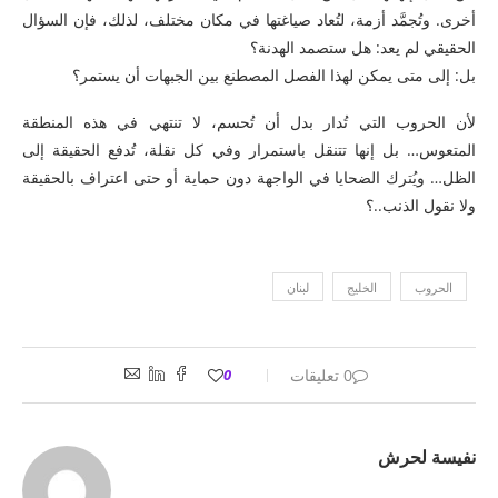
أخرى. وتُجمَّد أزمة، لتُعاد صياغتها في مكان مختلف، لذلك، فإن السؤال
الحقيقي لم يعد: هل ستصمد الهدنة؟
بل: إلى متى يمكن لهذا الفصل المصطنع بين الجبهات أن يستمر؟
لأن الحروب التي تُدار بدل أن تُحسم، لا تنتهي في هذه المنطقة
المتعوس… بل إنها تتنقل باستمرار وفي كل نقلة، تُدفع الحقيقة إلى
الظل… ويُترك الضحايا في الواجهة دون حماية أو حتى اعتراف بالحقيقة
ولا نقول الذنب..؟
الحروب
الخليج
لبنان
0 تعليقات
0
نفيسة لحرش